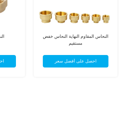
النحاس المقاوم النهاية النحاس خفض
ال
مستقيم
احصل على أفضل سعر
اح