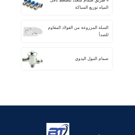
4 طريق صمام متعدد للضغط ناقل
المياه توزيع السباكة
السلة المزروعة من الفولاذ المقاوم
للصدأ
صمام التبول اليدوي