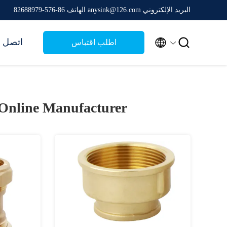
البريد الإلكتروني anysink@126.com
الهاتف 86-576-82688979


اتصل ب
اطلب اقتباس
Online Manufacturer