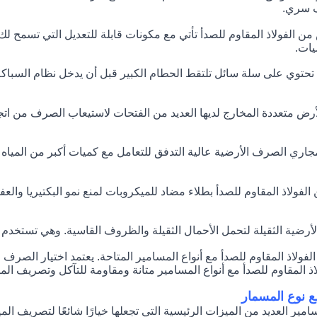
ف سري.
الفولاذ المقاوم للصدأ تأتي مع مكونات قابلة للتعديل التي تسمح ل
يات.
توي على سلة سائل تلتقط الحطام الكبير قبل أن يدخل نظام السباكة.
رض متعددة المخارج لديها العديد من الفتحات لاستيعاب الصرف من اتجا
اري الصرف الأرضية عالية التدفق للتعامل مع كميات أكبر من المياه ،
الفولاذ المقاوم للصدأ بطلاء مضاد للميكروبات لمنع نمو البكتيريا وا
ضية الثقيلة لتحمل الأحمال الثقيلة والظروف القاسية. وهي تستخدم عا
ولاذ المقاوم للصدأ مع أنواع المسامير المتاحة. يعتمد اختيار الصر
لمقاوم للصدأ مع أنواع المسامير متانة ومقاومة للتآكل وتصريف الميا
ع نوع المسمار
مير العديد من الميزات الرئيسية التي تجعلها خيارًا شائعًا لتصريف الم