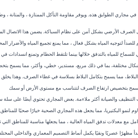
 في مجاري الطوابق هذه. ويوفر مقاومة التآكل الممتازة ، والمتانة ، وط
لصرف الأرضي بشكل آمن على نظام السباكة. يضمن هذا الاتصال المزدوج 
لصدأ لتوجيه المياه بشكل فعال ، مما يمنع تجميع المياه والأضرار الم
ماح للمياه بالتدفق خلالها بينما تلتقط الحطام وتمنع انسدادات في ن
شكال مختلفة، بما في ذلك مربع، مستدير، خطي، وأكثر، مما يسمح بتخصيص
لبلاط، مما يسمح بتكامل البلاط بسلاسة في غطاء الصرف. وهذا يخلق م
تي تسمح بتخصيص ارتفاع الصرف لتتناسب مع مستوى الأرض أو سمك
 التنظيف والصيانة أكثر ملاءمة. بعض المجاري تحتوي أيضًا على سلة سا
م لنمو البكتيريا، مما يجعل هذه المجاري الصحية خيارًا صحيًا للمناطق
مل مع معدلات تدفق المياه العالية ، مما يجعلها مناسبة للمناطق التي ت
 مظهرًا عصريًا ونقيًا يكمل أنماط التصميم المعماري والداخلي المختلف