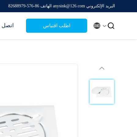
البريد الإلكتروني anysink@126.com
الهاتف 86-576-82688979


اتصل ب
اطلب اقتباس