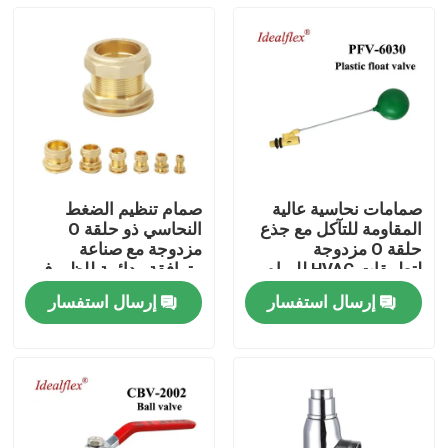
صمامات نحاسية عالية
صمام تنظيم الضغط
المقاومة للتآكل مع جذع
النحاسي ذو حلقة O
حلقة O مزدوجة
مزدوجة مع صناعة
لتطبيقات HVAC للمياه
متوافقة ودائمة للظروف
في أحجام 1/4 بوصة إلى
القاسية
إرسال استفسار
إرسال استفسار
4 بوصة
منزل
المنتجات
أشرطة فيديو