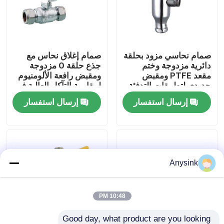
حول بنا
صمام نحاسي مزود بحلقة
صمام إغلاق نحاس مع
جولة في المعمل
دائرية مزدوجة وختم
جذع حلقة O مزدوجة
مقعد PTFE ومقبض
ومقبض رافعة الألومنيوم
حديدي لتطبيقات التدفئة
لمقاومة التآكل العالية في
ضبط الجودة
والتهوية وتكييف الهواء
أنظمة السباكة
إرسال استفسار
إرسال استفسار
(HVAC) وزيت الغاز
المائي
اتصل بنا
طلب اقتباس
Anysink
صمام بيبكوك
10:48 PM
صمامات نحاسية
Good day, what product are you looking 