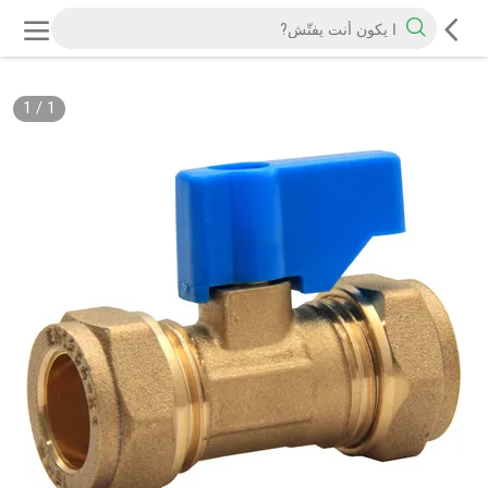
1
/
1