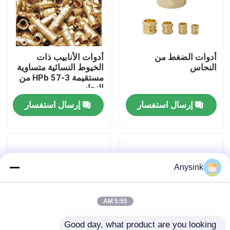
حول بنا
أدوات الضغط من
أدوات الأنابيب ذات
جولة في المعمل
النحاس
الخيوط النسائية متساوية
مستقيمة HPb 57-3 من
النحاس
ضبط الجودة
إرسال استفسار
إرسال استفسار
اتصل بنا
طلب اقتباس
Anysink
صمام بيبكوك
5:55 AM
صمامات نحاسية
Good day, what product are you looking 