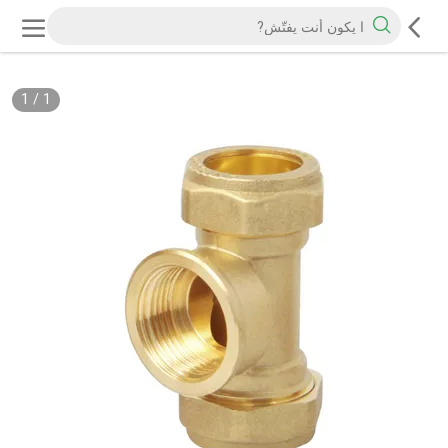
1
/
1