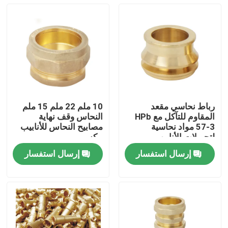
رباط نحاسي مقعد
10 ملم 22 ملم 15 ملم
المقاوم للتآكل مع HPb
النحاس وقف نهاية
57-3 مواد نحاسية
مصابيح النحاس للأنابيب
لتحويلات الأنابيب
بيكس
إرسال استفسار
إرسال استفسار
منزل
المنتجات
أشرطة فيديو