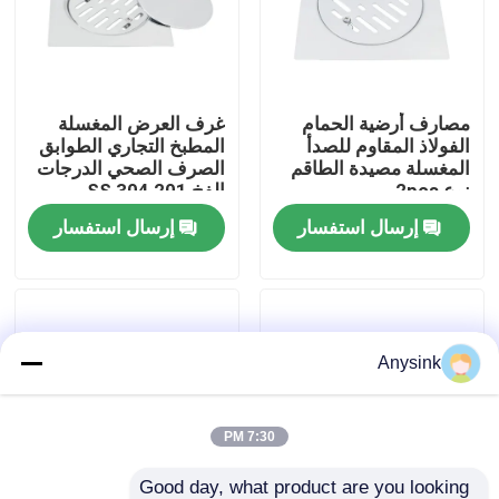
حول بنا
مصارف أرضية الحمام
غرف العرض المغسلة
جولة في المعمل
الفولاذ المقاوم للصدأ
المطبخ التجاري الطوابق
المغسلة مصيدة الطاقم
الصرف الصحي الدرجات
نوع 2pcs
الفخ SS 304 201
ضبط الجودة
إرسال استفسار
إرسال استفسار
اتصل بنا
طلب اقتباس
Anysink
صمام بيبكوك
7:30 PM
صمامات نحاسية
Good day, what product are you looking 