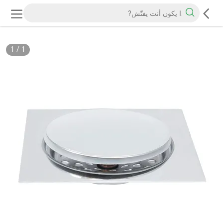
1
/
1